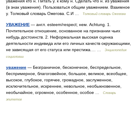
уважения кто н. Питать у. к кому н. Сделать что н. из уважения
(в знак уважения). Пользоваться общим уважением. Взаимное
у. Толковый словарь Ожегова. С.И …
Толковый словарь Ожегова
УВАЖЕНИЕ
— англ. esteem/respect; нем. Achtung. 1.
Почтительное отношение, основанное на признании чьих
нибудь достоинств. 2. Неформальная высокая оценка
деятельности индивида или его личных качеств окружающими,
не зависящая от его статуса или престижа.… …
Энциклопедия
социологии
уважение
— Безграничное, бесконечное, беспредельное,
беспримерное, благоговейное, большое, великое, всеобщее,
высокое, глубокое, горячее, громадное, заслуженное,
исключительное, искреннее, невольное, необыкновенное,
необычайное, огромное, особенное, особое …
Словарь
эпитетов