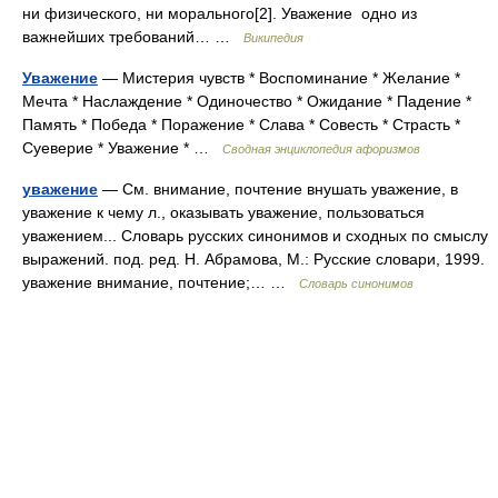
ни физического, ни морального[2]. Уважение одно из
важнейших требований… …
Википедия
Уважение
— Мистерия чувств * Воспоминание * Желание *
Мечта * Наслаждение * Одиночество * Ожидание * Падение *
Память * Победа * Поражение * Слава * Совесть * Страсть *
Суеверие * Уважение * …
Сводная энциклопедия афоризмов
уважение
— См. внимание, почтение внушать уважение, в
уважение к чему л., оказывать уважение, пользоваться
уважением... Словарь русских синонимов и сходных по смыслу
выражений. под. ред. Н. Абрамова, М.: Русские словари, 1999.
уважение внимание, почтение;… …
Словарь синонимов