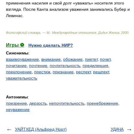
применения насилия и свой долг «уважать» носителя этого
взгляда. После Канта анализом уважения занимались Бубер и
Левинас.
Философский словарь. — М.: Международные отношения
.
Дидье Жюлиа
.
2000
.
Игры ⚽
Нужно сделать НИР?
Синонимы
:
взаимоуважение
,
внимание
,
обожание
,
пиетет
,
почет
,
почитание
,
почтение
,
почтительность
,
предилекция
,
преклонение
,
престиж
,
признание
,
респект
,
решпект
,
уважительность
Антонимы
:
презрение
,
дерзость
,
непочтительность
,
пренебрежение
,
неуважение
УАЙТХЕД (Альфред Норт)
УДАЧА